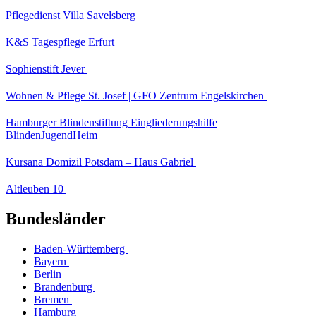
Pflegedienst Villa Savelsberg
K&S Tagespflege Erfurt
Sophienstift Jever
Wohnen & Pflege St. Josef | GFO Zentrum Engelskirchen
Hamburger Blindenstiftung Eingliederungshilfe
BlindenJugendHeim
Kursana Domizil Potsdam – Haus Gabriel
Altleuben 10
Bundesländer
Baden-Württemberg
Bayern
Berlin
Brandenburg
Bremen
Hamburg