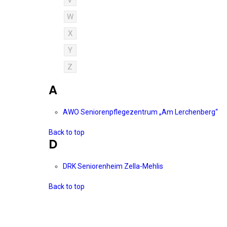
V
W
X
Y
Z
A
AWO Seniorenpflegezentrum „Am Lerchenberg“
Back to top
D
DRK Seniorenheim Zella-Mehlis
Back to top