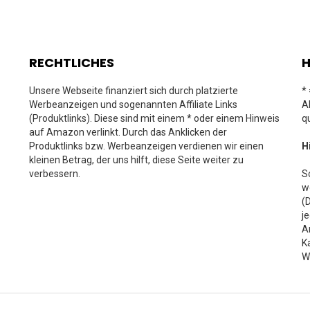
RECHTLICHES
H
Unsere Webseite finanziert sich durch platzierte
*
Werbeanzeigen und sogenannten Affiliate Links
A
(Produktlinks). Diese sind mit einem * oder einem Hinweis
q
auf Amazon verlinkt. Durch das Anklicken der
Produktlinks bzw. Werbeanzeigen verdienen wir einen
H
kleinen Betrag, der uns hilft, diese Seite weiter zu
verbessern.
S
w
(
j
A
K
W