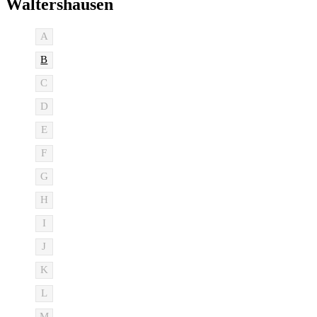
Waltershausen
A
B
C
D
E
F
G
H
I
J
K
L
M