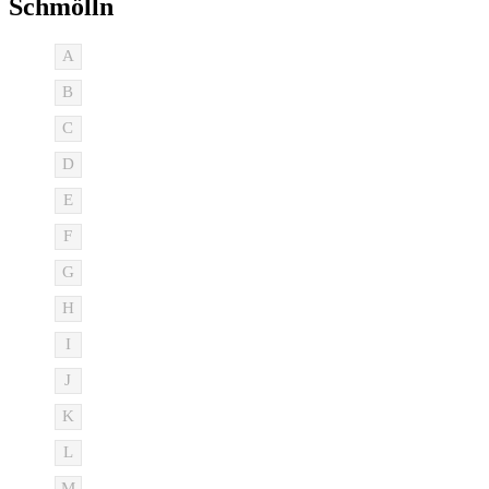
Schmölln
A
B
C
D
E
F
G
H
I
J
K
L
M