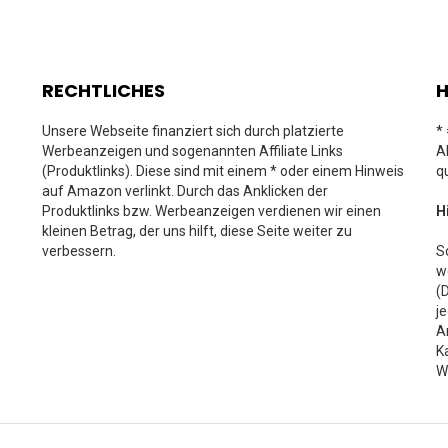
RECHTLICHES
H
Unsere Webseite finanziert sich durch platzierte
*
Werbeanzeigen und sogenannten Affiliate Links
A
(Produktlinks). Diese sind mit einem * oder einem Hinweis
q
auf Amazon verlinkt. Durch das Anklicken der
Produktlinks bzw. Werbeanzeigen verdienen wir einen
H
kleinen Betrag, der uns hilft, diese Seite weiter zu
verbessern.
S
w
(
j
A
K
W