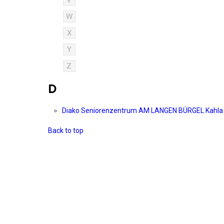
V
W
X
Y
Z
D
Diako Seniorenzentrum AM LANGEN BÜRGEL Kahl
Back to top