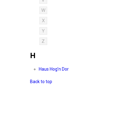
V
W
X
Y
Z
H
Haus Hog’n Dor
Back to top