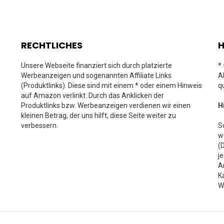
RECHTLICHES
H
Unsere Webseite finanziert sich durch platzierte
*
Werbeanzeigen und sogenannten Affiliate Links
A
(Produktlinks). Diese sind mit einem * oder einem Hinweis
q
auf Amazon verlinkt. Durch das Anklicken der
Produktlinks bzw. Werbeanzeigen verdienen wir einen
H
kleinen Betrag, der uns hilft, diese Seite weiter zu
verbessern.
S
w
(
j
A
K
W