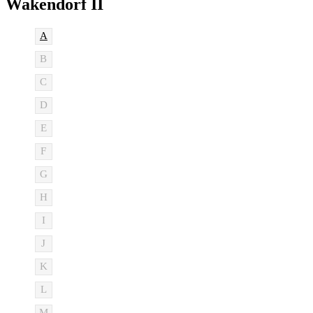
Wakendorf II
A
B
C
D
E
F
G
H
I
J
K
L
M