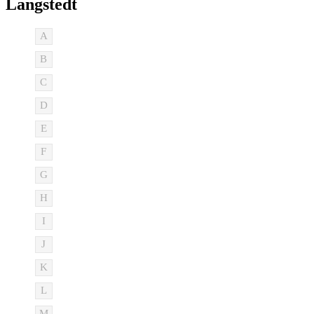
Langstedt
A
B
C
D
E
F
G
H
I
J
K
L
M