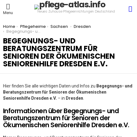
S
Neues Zuhause Pflegeeinrichtungen Deutschland
Menu
You are here:
Home
Pflegeheime
Sachsen
Dresden
Begegnungs- und Beratungszentrum für Senioren der Ökumenischen Seniorenhilfe Dresden e.V.
BEGEGNUNGS- UND
BERATUNGSZENTRUM FÜR
SENIOREN DER ÖKUMENISCHEN
SENIORENHILFE DRESDEN E.V.
Hier finden Sie alle wichtigen Daten und Infos zu
Begegnungs- und
Beratungszentrum für Senioren der Ökumenischen
Seniorenhilfe Dresden e.V.
– in
Dresden
.
Informationen über Begegnungs- und
Beratungszentrum für Senioren der
Ökumenischen Seniorenhilfe Dresden e.V.