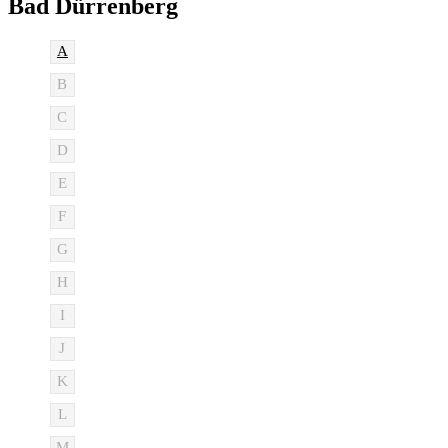
Bad Dürrenberg
A
B
C
D
E
F
G
H
I
J
K
L
M