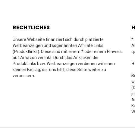
RECHTLICHES
H
Unsere Webseite finanziert sich durch platzierte
*
Werbeanzeigen und sogenannten Affiliate Links
A
(Produktlinks). Diese sind mit einem * oder einem Hinweis
q
auf Amazon verlinkt. Durch das Anklicken der
Produktlinks bzw. Werbeanzeigen verdienen wir einen
H
kleinen Betrag, der uns hilft, diese Seite weiter zu
verbessern.
S
w
(
j
A
K
W