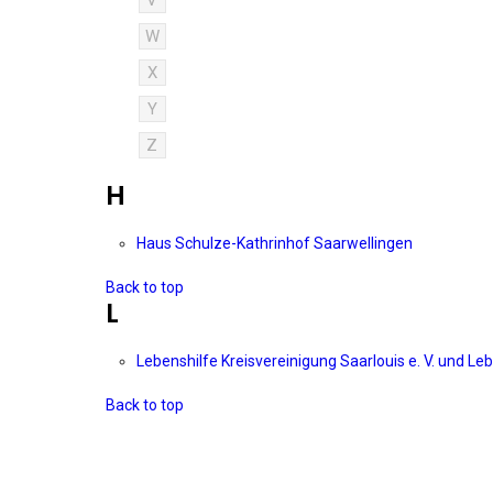
V
W
X
Y
Z
H
Haus Schulze-Kathrinhof Saarwellingen
Back to top
L
Lebenshilfe Kreisvereinigung Saarlouis e. V. und Le
Back to top