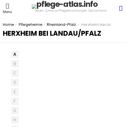
S
Neues Zuhause Pflegeeinrichtungen Deutschland
Menu
You are here:
Home
Pflegeheime
Rheinland-Pfalz
Herxheim bei Landau/Pfalz
HERXHEIM BEI LANDAU/PFALZ
A
B
C
D
E
F
G
H