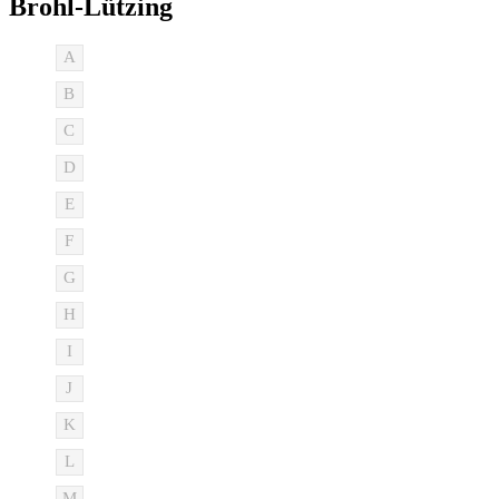
Brohl-Lützing
A
B
C
D
E
F
G
H
I
J
K
L
M