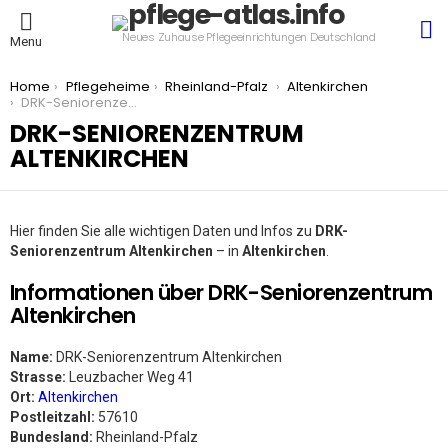
S
Neues Zuhause Pflegeeinrichtungen Deutschland
Menu
You are here:
Home
Pflegeheime
Rheinland-Pfalz
Altenkirchen
DRK-Seniorenzentrum Altenkirchen
DRK-SENIORENZENTRUM
ALTENKIRCHEN
Hier finden Sie alle wichtigen Daten und Infos zu
DRK-
Seniorenzentrum Altenkirchen
– in
Altenkirchen
.
Informationen über DRK-Seniorenzentrum
Altenkirchen
Name:
DRK-Seniorenzentrum Altenkirchen
Strasse:
Leuzbacher Weg 41
Ort:
Altenkirchen
Postleitzahl:
57610
Bundesland:
Rheinland-Pfalz