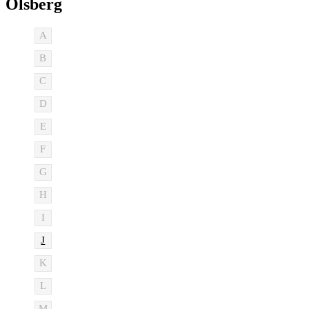
Olsberg
A
B
C
D
E
F
G
H
I
J
K
L
M