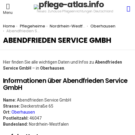
S
Neues Zuhause Pflegeeinrichtungen Deutschland
Menu
You are here:
Home
Pflegeheime
Nordrhein-Westfalen
Oberhausen
Abendfrieden Service GmbH
ABENDFRIEDEN SERVICE GMBH
Hier finden Sie alle wichtigen Daten und Infos zu
Abendfrieden
Service GmbH
– in
Oberhausen
.
Informationen über Abendfrieden Service
GmbH
Name:
Abendfrieden Service GmbH
Strasse:
Dieckerstraße 65
Ort:
Oberhausen
Postleitzahl:
46047
Bundesland:
Nordrhein-Westfalen