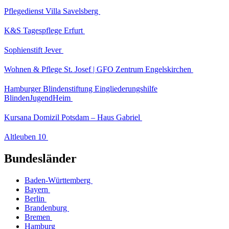
Pflegedienst Villa Savelsberg
K&S Tagespflege Erfurt
Sophienstift Jever
Wohnen & Pflege St. Josef | GFO Zentrum Engelskirchen
Hamburger Blindenstiftung Eingliederungshilfe
BlindenJugendHeim
Kursana Domizil Potsdam – Haus Gabriel
Altleuben 10
Bundesländer
Baden-Württemberg
Bayern
Berlin
Brandenburg
Bremen
Hamburg