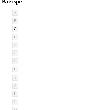
Kierspe
A
B
C
D
E
F
G
H
I
J
K
L
M