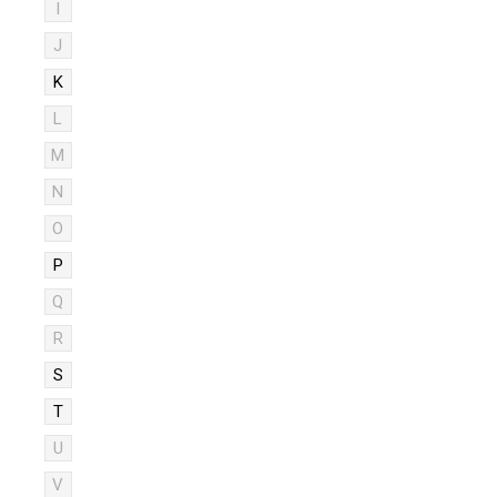
I
J
K
L
M
N
O
P
Q
R
S
T
U
V