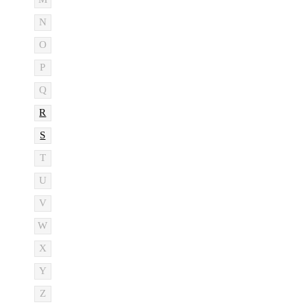
N
O
P
Q
R
S
T
U
V
W
X
Y
Z