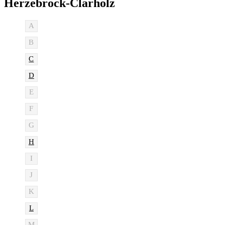
Herzebrock-Clarholz
A
B
C
D
E
F
G
H
I
J
K
L
M