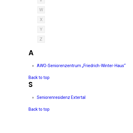
V
W
X
Y
Z
A
AWO-Seniorenzentrum „Friedrich-Winter-Haus“
Back to top
S
Seniorenresidenz Extertal
Back to top