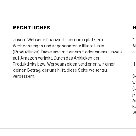
RECHTLICHES
H
Unsere Webseite finanziert sich durch platzierte
*
Werbeanzeigen und sogenannten Affiliate Links
A
(Produktlinks). Diese sind mit einem * oder einem Hinweis
q
auf Amazon verlinkt. Durch das Anklicken der
Produktlinks bzw. Werbeanzeigen verdienen wir einen
H
kleinen Betrag, der uns hilft, diese Seite weiter zu
verbessern.
S
w
(
j
A
K
W