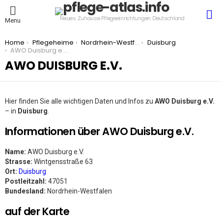
S
Neues Zuhause Pflegeeinrichtungen Deutschland
Menu
You are here:
Home
Pflegeheime
Nordrhein-Westfalen
Duisburg
AWO Duisburg e.V.
AWO DUISBURG E.V.
Hier finden Sie alle wichtigen Daten und Infos zu
AWO Duisburg e.V.
– in
Duisburg
.
Informationen über AWO Duisburg e.V.
Name:
AWO Duisburg e.V.
Strasse:
Wintgensstraße 63
Ort:
Duisburg
Postleitzahl:
47051
Bundesland:
Nordrhein-Westfalen
auf der Karte