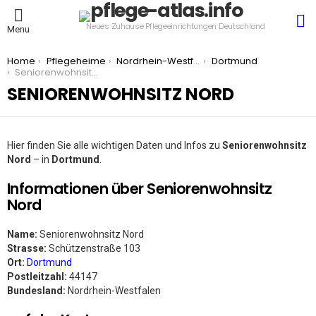
S
Neues Zuhause Pflegeeinrichtungen Deutschland
Menu
You are here:
Home
Pflegeheime
Nordrhein-Westfalen
Dortmund
Seniorenwohnsitz Nord
SENIORENWOHNSITZ NORD
Hier finden Sie alle wichtigen Daten und Infos zu
Seniorenwohnsitz
Nord
– in
Dortmund
.
Informationen über Seniorenwohnsitz
Nord
Name:
Seniorenwohnsitz Nord
Strasse:
Schützenstraße 103
Ort:
Dortmund
Postleitzahl:
44147
Bundesland:
Nordrhein-Westfalen