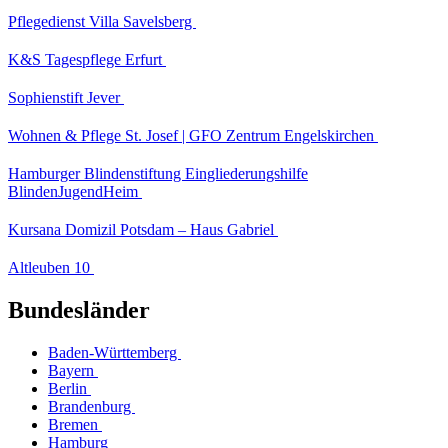
Pflegedienst Villa Savelsberg
K&S Tagespflege Erfurt
Sophienstift Jever
Wohnen & Pflege St. Josef | GFO Zentrum Engelskirchen
Hamburger Blindenstiftung Eingliederungshilfe
BlindenJugendHeim
Kursana Domizil Potsdam – Haus Gabriel
Altleuben 10
Bundesländer
Baden-Württemberg
Bayern
Berlin
Brandenburg
Bremen
Hamburg