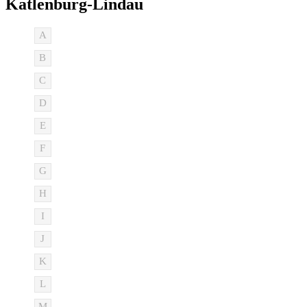
Katlenburg-Lindau
A
B
C
D
E
F
G
H
I
J
K
L
M