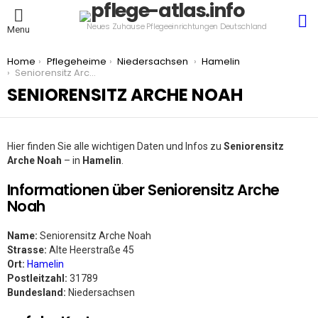
S
Neues Zuhause Pflegeeinrichtungen Deutschland
Menu
You are here:
Home
Pflegeheime
Niedersachsen
Hamelin
Seniorensitz Arche Noah
SENIORENSITZ ARCHE NOAH
Hier finden Sie alle wichtigen Daten und Infos zu
Seniorensitz
Arche Noah
– in
Hamelin
.
Informationen über Seniorensitz Arche
Noah
Name:
Seniorensitz Arche Noah
Strasse:
Alte Heerstraße 45
Ort:
Hamelin
Postleitzahl:
31789
Bundesland:
Niedersachsen