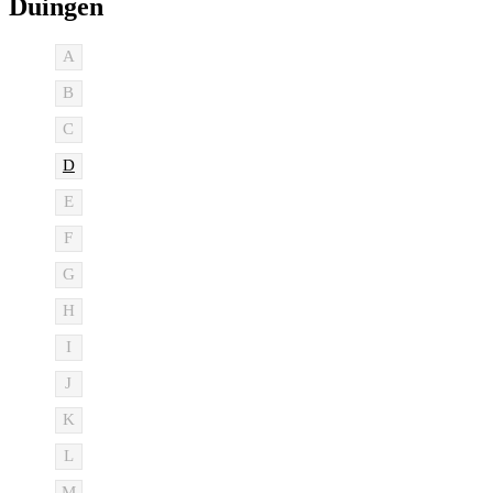
Duingen
A
B
C
D
E
F
G
H
I
J
K
L
M