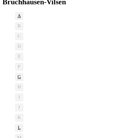
Bruchhausen-Vilsen
A
B
C
D
E
F
G
H
I
J
K
L
M