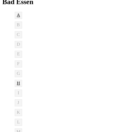
Bad Essen
A
B
C
D
E
F
G
H
I
J
K
L
M