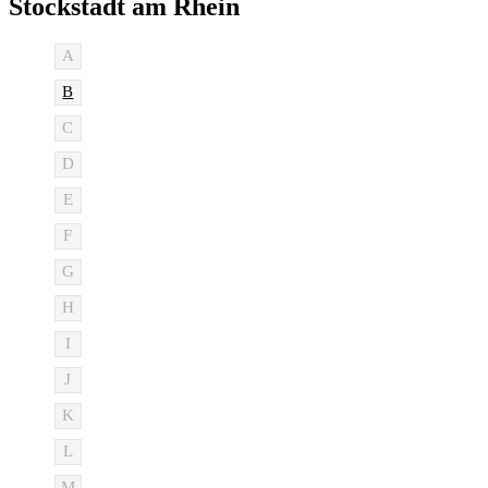
Stockstadt am Rhein
A
B
C
D
E
F
G
H
I
J
K
L
M