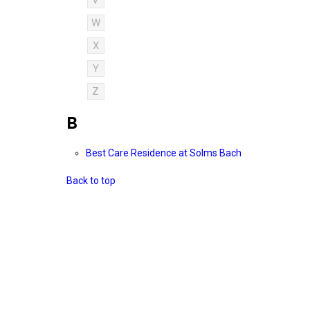
V
W
X
Y
Z
B
Best Care Residence at Solms Bach
Back to top