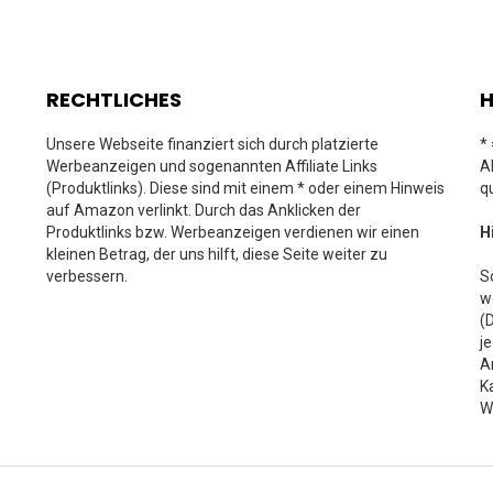
RECHTLICHES
H
Unsere Webseite finanziert sich durch platzierte
*
Werbeanzeigen und sogenannten Affiliate Links
A
(Produktlinks). Diese sind mit einem * oder einem Hinweis
q
auf Amazon verlinkt. Durch das Anklicken der
Produktlinks bzw. Werbeanzeigen verdienen wir einen
H
kleinen Betrag, der uns hilft, diese Seite weiter zu
verbessern.
S
w
(
j
A
K
W