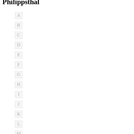
Philippsthal
A
B
C
D
E
F
G
H
I
J
K
L
M