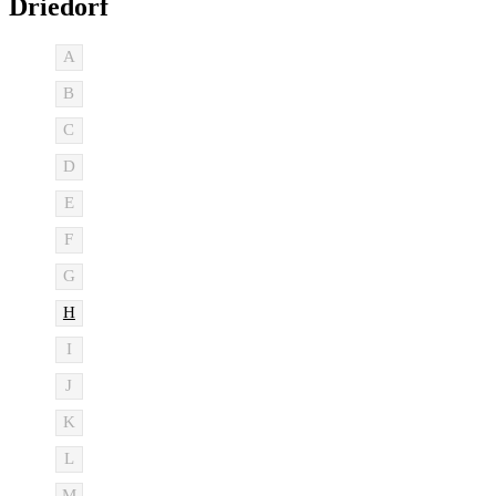
Driedorf
A
B
C
D
E
F
G
H
I
J
K
L
M