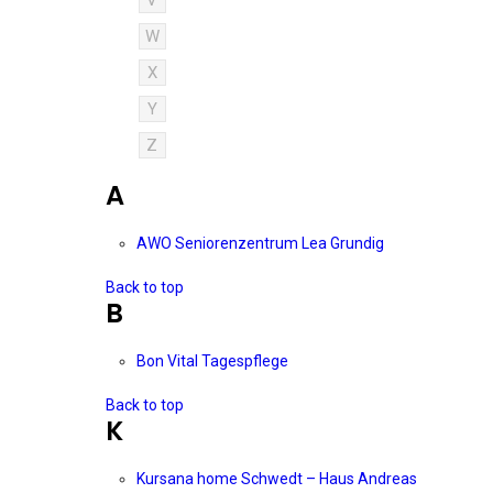
V
W
X
Y
Z
A
AWO Seniorenzentrum Lea Grundig
Back to top
B
Bon Vital Tagespflege
Back to top
K
Kursana home Schwedt – Haus Andreas