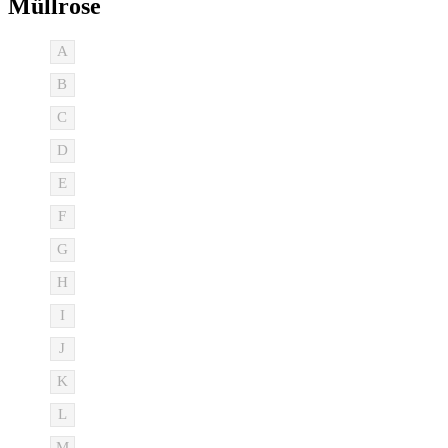
Müllrose
A
B
C
D
E
F
G
H
I
J
K
L
M