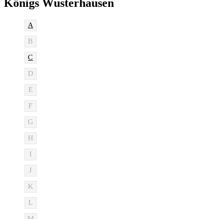
Königs Wusterhausen
A
B
C
D
E
F
G
H
I
J
K
L
M