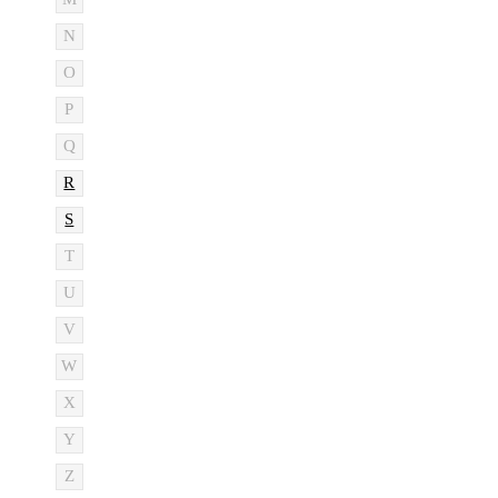
N
O
P
Q
R
S
T
U
V
W
X
Y
Z