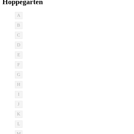
Hoppegarten
A
B
C
D
E
F
G
H
I
J
K
L
M