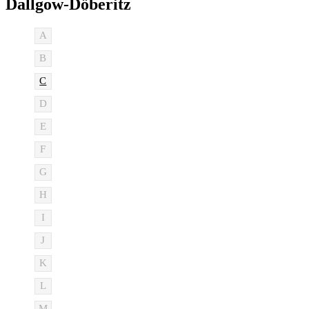
Dallgow-Döberitz
A
B
C
D
E
F
G
H
I
J
K
L
M