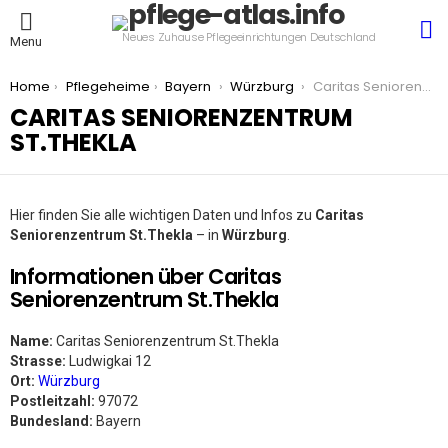
S
Neues Zuhause Pflegeeinrichtungen Deutschland
Menu
You are here:
Home
Pflegeheime
Bayern
Würzburg
Caritas Seniorenzentrum St.Thekla
CARITAS SENIORENZENTRUM
ST.THEKLA
Hier finden Sie alle wichtigen Daten und Infos zu
Caritas
Seniorenzentrum St.Thekla
– in
Würzburg
.
Informationen über Caritas
Seniorenzentrum St.Thekla
Name:
Caritas Seniorenzentrum St.Thekla
Strasse:
Ludwigkai 12
Ort:
Würzburg
Postleitzahl:
97072
Bundesland:
Bayern