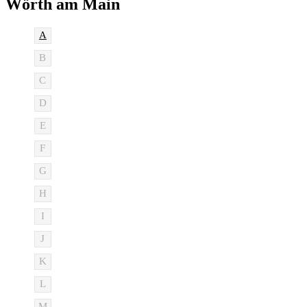
Wörth am Main
A
B
C
D
E
F
G
H
I
J
K
L
M