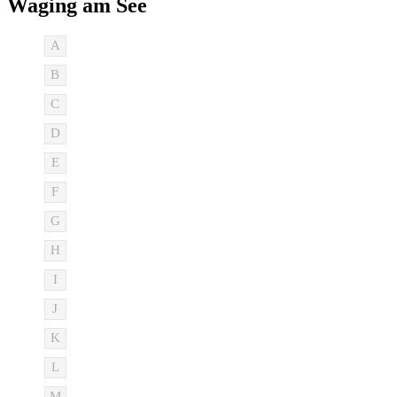
Waging am See
A
B
C
D
E
F
G
H
I
J
K
L
M