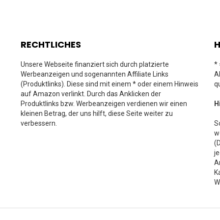
RECHTLICHES
H
Unsere Webseite finanziert sich durch platzierte
*
Werbeanzeigen und sogenannten Affiliate Links
A
(Produktlinks). Diese sind mit einem * oder einem Hinweis
q
auf Amazon verlinkt. Durch das Anklicken der
Produktlinks bzw. Werbeanzeigen verdienen wir einen
H
kleinen Betrag, der uns hilft, diese Seite weiter zu
verbessern.
S
w
(
j
A
K
W