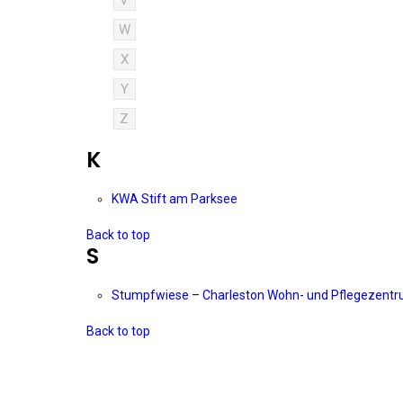
V
W
X
Y
Z
K
KWA Stift am Parksee
Back to top
S
Stumpfwiese – Charleston Wohn- und Pflegezent
Back to top