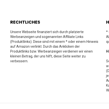
RECHTLICHES
H
Unsere Webseite finanziert sich durch platzierte
*
Werbeanzeigen und sogenannten Affiliate Links
A
(Produktlinks). Diese sind mit einem * oder einem Hinweis
q
auf Amazon verlinkt. Durch das Anklicken der
Produktlinks bzw. Werbeanzeigen verdienen wir einen
H
kleinen Betrag, der uns hilft, diese Seite weiter zu
verbessern.
S
w
(
j
A
K
W