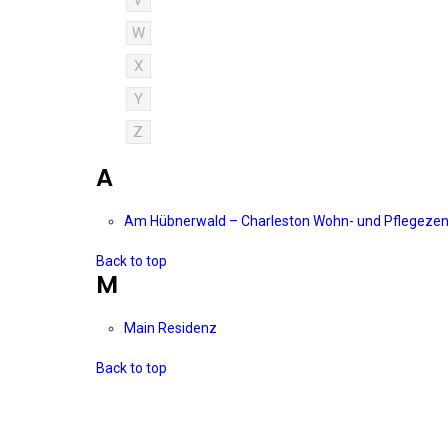
V
W
X
Y
Z
A
Am Hübnerwald – Charleston Wohn- und Pflegeze
Back to top
M
Main Residenz
Back to top