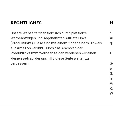
RECHTLICHES
H
Unsere Webseite finanziert sich durch platzierte
*
Werbeanzeigen und sogenannten Affiliate Links
A
(Produktlinks). Diese sind mit einem * oder einem Hinweis
q
auf Amazon verlinkt. Durch das Anklicken der
Produktlinks bzw. Werbeanzeigen verdienen wir einen
H
kleinen Betrag, der uns hilft, diese Seite weiter zu
verbessern.
S
w
(
j
A
K
W