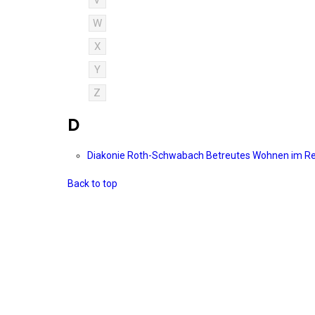
V
W
X
Y
Z
D
Diakonie Roth-Schwabach Betreutes Wohnen im R
Back to top