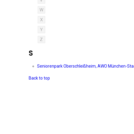
V
W
X
Y
Z
S
Seniorenpark Oberschleißheim, AWO München-St
Back to top