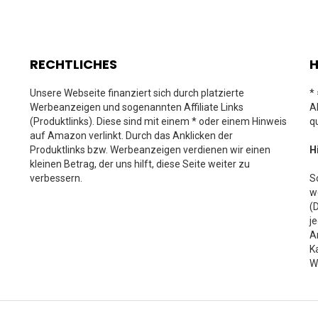
RECHTLICHES
H
Unsere Webseite finanziert sich durch platzierte
*
Werbeanzeigen und sogenannten Affiliate Links
A
(Produktlinks). Diese sind mit einem * oder einem Hinweis
q
auf Amazon verlinkt. Durch das Anklicken der
Produktlinks bzw. Werbeanzeigen verdienen wir einen
H
kleinen Betrag, der uns hilft, diese Seite weiter zu
verbessern.
S
w
(
j
A
K
W