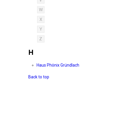
V
W
X
Y
Z
H
Haus Phönix Gründlach
Back to top