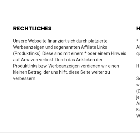
RECHTLICHES
H
Unsere Webseite finanziert sich durch platzierte
*
Werbeanzeigen und sogenannten Affiliate Links
A
(Produktlinks). Diese sind mit einem * oder einem Hinweis
q
auf Amazon verlinkt. Durch das Anklicken der
Produktlinks bzw. Werbeanzeigen verdienen wir einen
H
kleinen Betrag, der uns hilft, diese Seite weiter zu
verbessern.
S
w
(
j
A
K
W