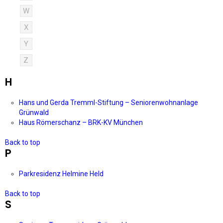
W
X
Y
Z
H
Hans und Gerda Tremml-Stiftung – Seniorenwohnanlage
Grünwald
Haus Römerschanz – BRK-KV München
Back to top
P
Parkresidenz Helmine Held
Back to top
S