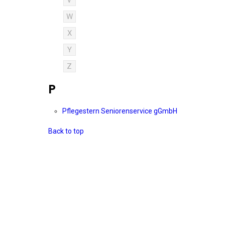
V
W
X
Y
Z
P
Pflegestern Seniorenservice gGmbH
Back to top