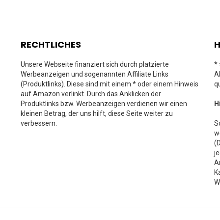
RECHTLICHES
H
Unsere Webseite finanziert sich durch platzierte
*
Werbeanzeigen und sogenannten Affiliate Links
A
(Produktlinks). Diese sind mit einem * oder einem Hinweis
q
auf Amazon verlinkt. Durch das Anklicken der
Produktlinks bzw. Werbeanzeigen verdienen wir einen
H
kleinen Betrag, der uns hilft, diese Seite weiter zu
verbessern.
S
w
(
j
A
K
W