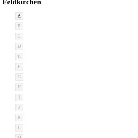
Feldkirchen
A
B
C
D
E
F
G
H
I
J
K
L
M