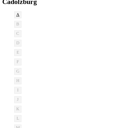
Cadolzburg
A
B
C
D
E
F
G
H
I
J
K
L
M